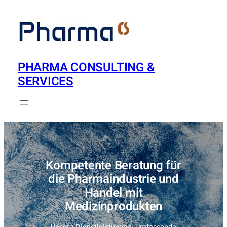
Zum
Inhalt
springen
PHARMA CONSULTING &
SERVICES
Kompetente Beratung für
die Pharmaindustrie und
Handel mit
Medizinprodukten